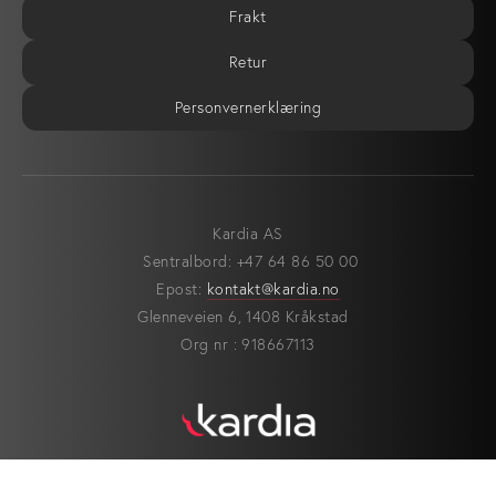
Frakt
Retur
Personvernerklæring
Kardia AS
Sentralbord: +47 64 86 50 00
Epost:
kontakt@kardia.no
Glenneveien 6, 1408 Kråkstad
Org nr : 918667113