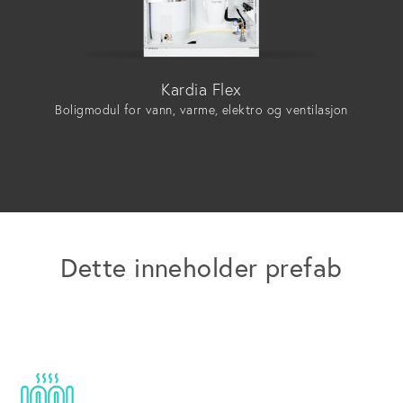
Kardia Flex
Boligmodul for vann, varme, elektro og ventilasjon
Dette inneholder prefab