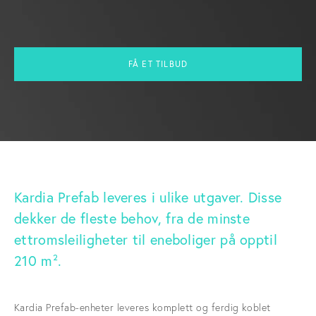
FÅ ET TILBUD
Kardia Prefab leveres i ulike utgaver. Disse
dekker de fleste behov, fra de minste
ettromsleiligheter til eneboliger på opptil
210 m².
Kardia Prefab-enheter leveres komplett og ferdig koblet