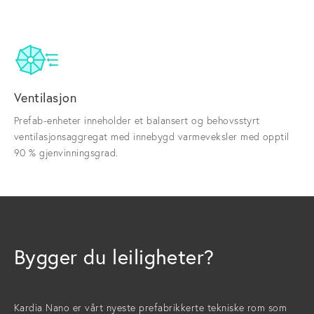
Ventilasjon
Prefab-enheter inneholder et balansert og behovsstyrt
ventilasjonsaggregat med innebygd varmeveksler med opptil
90 % gjenvinningsgrad.
Bygger du leiligheter?
Kardia Nano er vårt nyeste prefabrikkerte tekniske rom som