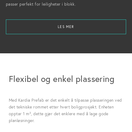
passer perfekt for leiligheter i blokk.
LES MER
Flexibel og enkel plassering
Med Kardia Prefab er det enkelt å tilpasse plasseringen ved
det tekniske rommet etter hvert boligprosjekt. Enheten
opptar 1 m², dette gjør det enklere med å lage gode
planløsninger.