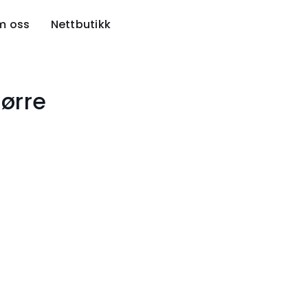
m oss
Nettbutikk
tørre