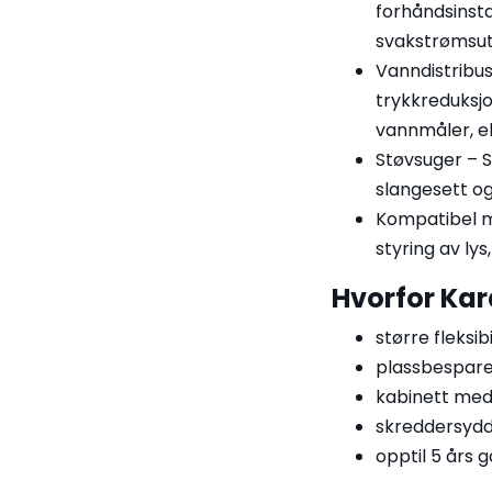
forhåndsinsta
svakstrømsut
Vanndistribus
trykkreduksjon
vannmåler, e
Støvsuger – 
slangesett og 
Kompatibel
styring av lys
Hvorfor Kar
større fleksib
plassbespare
kabinett med 
skreddersyd
opptil 5 års g