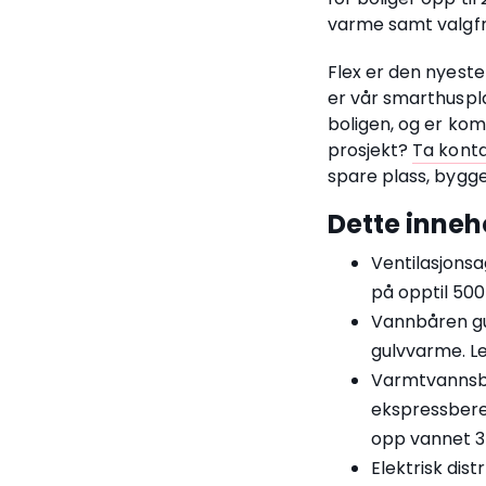
varme samt valgfr
Flex er den nyeste
er vår smarthusplat
boligen, og er kom
prosjekt?
Ta kont
spare plass, bygge
Dette inneh
Ventilasjonsa
på opptil 500
Vannbåren gu
gulvvarme. L
Varmtvannsbe
ekspressber
opp vannet 3
Elektrisk dis