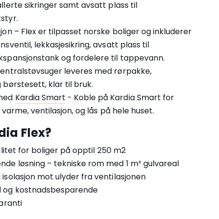
llerte sikringer samt avsatt plass til
styr.
jon – Flex er tilpasset norske boliger og inkluderer
sventil, lekkasjesikring, avsatt plass til
kspansjonstank og fordelere til tappevann.
Sentralstøvsuger leveres med rørpakke,
børstesett, klar til bruk.
 med
Kardia Smart
- Koble på Kardia Smart for
, varme, ventilasjon, og lås på hele huset.
dia Flex?
ilitet for boliger på opptil 250 m2
nde løsning – tekniske rom med 1 m² gulvareal
isolasjon mot ulyder fra ventilasjonen
d og kostnadsbesparende
aranti