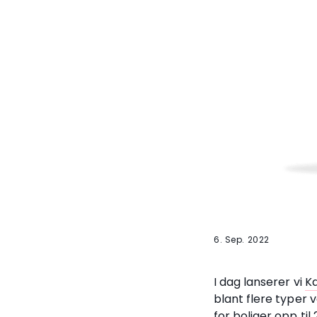
6
.
Sep
.
2022
I dag lanserer vi
Ka
blant flere typer 
for boliger opp ti