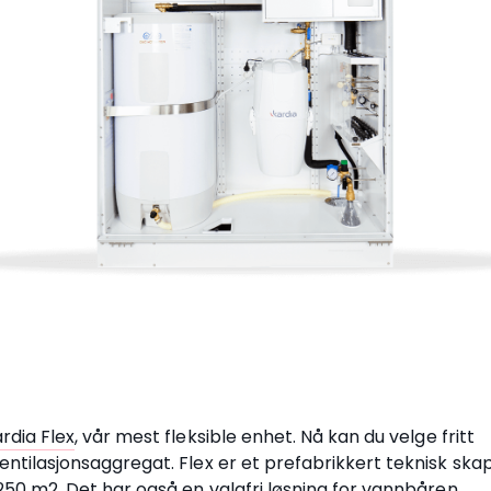
rdia Flex
, vår mest fleksible enhet. Nå kan du velge fritt
ventilasjonsaggregat. Flex er et prefabrikkert teknisk ska
l 250 m2. Det har også en valgfri løsning for vannbåren