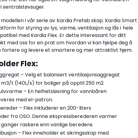
i sentralstøvsuger.
 modellen i vår serie av Kardia Prefab skap.
Kardia Smart
form for styring av lys, varme, ventilasjon og lås i hele
patibel med Kardia Flex. Er dette interessant for ditt
akt
med oss for en prat om hvordan vi kan hjelpe deg å
 fortere og levere et smartere og mer attraktivt hjem.
older Flex:
ggregat – Velg et balansert ventilasjonsaggregat
 m3/t (140L/s) for boliger på opptil 250 m2.
lvvarme – En helhetsløsning for vannbåren
everes med el-patron.
reder – Flex inkluderer en 200-liters
eder fra OSO. Denne ekspressberederen varmer
 ganger raskere enn vanlige beredere.
tribusjon – Flex inneholder et sikringsskap med