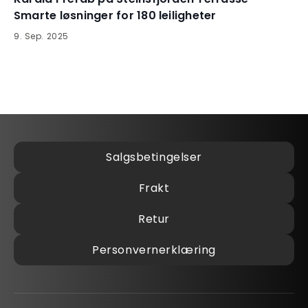
Smarte løsninger for 180 leiligheter
9
.
Sep
.
2025
Salgsbetingelser
Frakt
Retur
Personvernerklæring